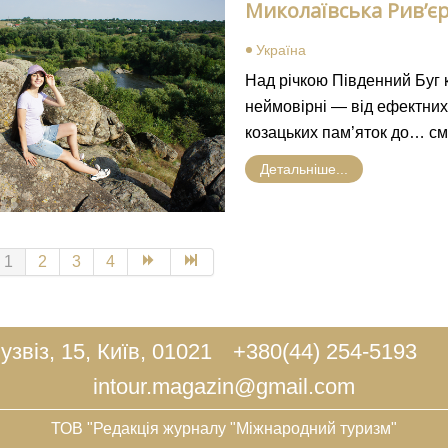
Миколаївська Рив’є
Україна
Над річкою Південний Буг 
неймовірні — від ефектних 
козацьких пам’яток до… см
Детальніше...
1
2
3
4
узвіз, 15, Київ, 01021
+380(44) 254-5193
intour.magazin@gmail.com
ТОВ "Редакція журналу "Міжнародний туризм"