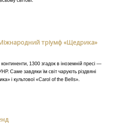
всьому світові.
о Міжнародний тріумф «Щедрика»
, 3 континенти, 1300 згадок в іноземній пресі —
 УНР. Саме завдяки їм світ чарують різдвяні
» і культової «Carol of the Bells».
енд