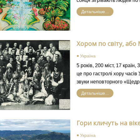
сонця зігрівають людей по 
Детальніше...
Хором по світу, аб
Україна
5 років, 200 міст, 17 країн
це про гастролі хору часів
звуки неповторного «Щедрика
Детальніше...
Гори кличуть на вік
Україна