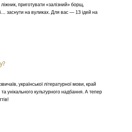
 ліжник, приготувати «залізний» борщ,
і… заснути на вуликах. Для вас — 13 ідей на
у?
вичаїв, української літературної мови, край
 та унікального культурного надбання. А тепер
тів!