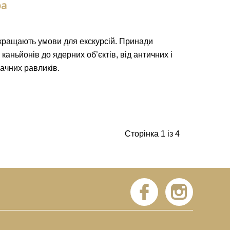
ра
кращають умови для екскурсій. Принади
каньйонів до ядерних об’єктів, від античних і
ачних равликів.
Сторінка 1 із 4