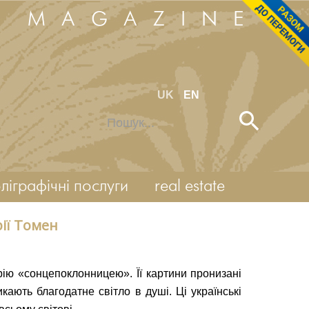
M MAGAZINE
UK
EN
Пошук...
ліграфічні послуги
real estate
ії Томен
рію «сонцепоклонницею». Її картини пронизані
кають благодатне світло в душі. Ці українські