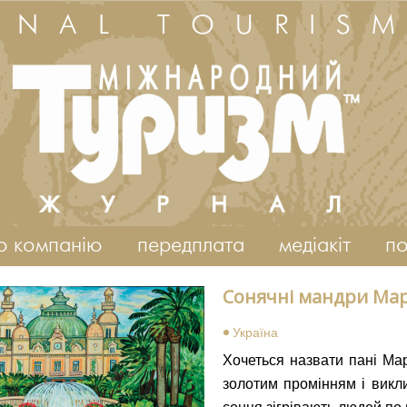
ONAL TOURIS
о компанію
передплата
медіакіт
по
Сонячні мандри Мар
Україна
Хочеться назвати пані Ма
золотим промінням і викли