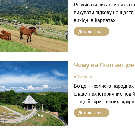
Розписати писанку, виткати
викувати підкову на щастя 
вихідні в Карпатах.
Детальніше...
Чому на Полтавщин
Україна
Бо це — колиска народних з
славетних історичних подій
— ще й туристичних відкрит
Детальніше...