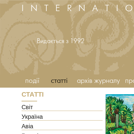
INTERNATI
Видається з 1992
події
статті
архів журналу
пр
СТАТТІ
Світ
Україна
Авіа